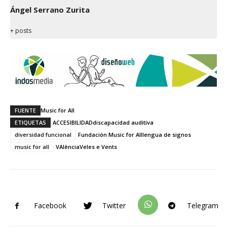
Ángel Serrano Zurita
+ posts
FUENTE
Music for All
ETIQUETAS
ACCESIBILIDAD
discapacidad auditiva
diversidad funcional
Fundación Music for All
lengua de signos
music for all
VAlència
Veles e Vents
Facebook
Twitter
Telegram