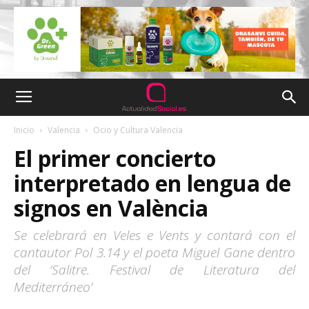
Inicio
Valencia
Ocio y Cultura Valencia
El primer concierto
interpretado en lengua de
signos en València
Se celebrará en Veles e Vents y contará con el
cantautor Pol 3.14 y el poeta Miguel Gane dentro
del ‘Salitre. Festival de Literatura del
Mediterráneo’