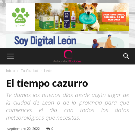
Inicio
Tu Ciudad
León
El tiempo cazurro
Te damos los buenos días desde algún lugar de
la ciudad de León o de la provincia para que
comiences el día con todos los datos
meteorológicos que necesitas.
septiembre 20, 2022
0