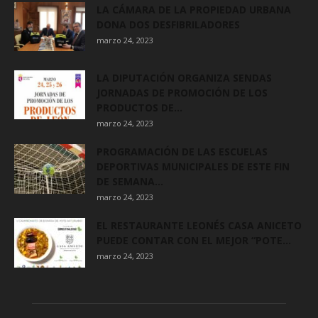
LA CÁMARA DE LA PROPIEDAD URBANA
DONA DOS DESFIBRILADORES
marzo 24, 2023
LA DIPUTACIÓN ORGANIZA SENDAS
JORNADAS DE PROMOCIÓN DE LOS
PRODUCTOS DE...
marzo 24, 2023
PROGRAMACIÓN DE LAS ESCUELAS
DEPORTIVAS MUNICIPALES DE ESTE FIN
DE SEMANA...
marzo 24, 2023
EL RESTAURANTE LEONÉS CASA ANICETO
PUEDE CONTAR CON EL MEJOR “POTE...
marzo 24, 2023