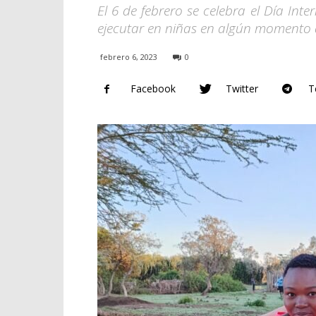
El 6 de febrero se celebra el Día Int
ejecutar en niñas en algún momento d
febrero 6, 2023
0
Facebook
Twitter
T