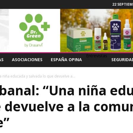
22 SEPTIEM
Entrevistas
AS
ASOCIACIONES
ESPAÑA OPINA
SEGURIDA
a niña educada y salvada lo que devuelve a...
banal: “Una niña ed
e devuelve a la comu
e”