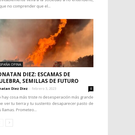
que no comprender que el...
SPAÑA OPINA
ONATAN DIEZ: ESCAMAS DE
ULEBRA, SEMILLAS DE FUTURO
natan Diez Diez
-
febrero 3, 2023
0
 hay cosa más triste ni desesperación más grande
e ver tu tierra y tu sustento desaparecer pasto de
s llamas. Prometeo...