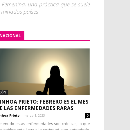
al Femenina, una práctica que se suele
erminados países
NACIONAL
EÓN
INHOA PRIETO: FEBRERO ES EL MES
E LAS ENFERMEDADES RARAS
nhoa Prieto
-
marzo 1, 2023
0
menudo estas enfermedades son crónicas, lo que
evitablemente lleva a la sociedad a no entenderlo,