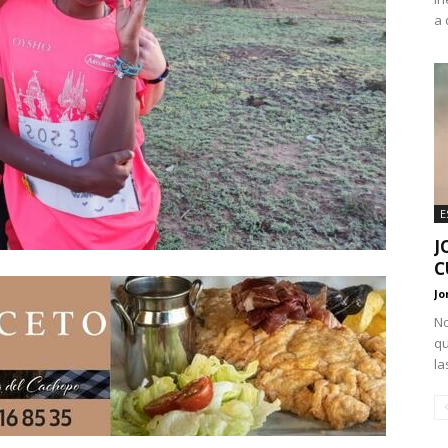
a 
E
J
C
Jo
No
qu
la