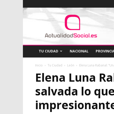
ActualidadSocial
TU CIUDAD
NACIONAL
PROVINCI
Inicio
Tu Ciudad
León
Elena Luna Rabanal: “Un
Elena Luna Ra
salvada lo qu
impresionant