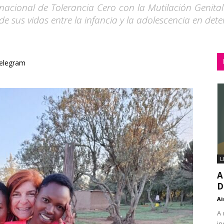
ernacional de Tolerancia Cero con la Mutilación Genit
e sus vidas entre la infancia y la adolescencia en det
elegram
L
A
D
Ai
A 
in