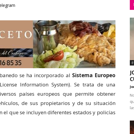
elegram
E
J
abanedo se ha incorporado al
Sistema Europeo
C
icense Information System). Se trata de una
Jo
diversos países europeos que permite obtener
No
qu
hículos, de sus propietarios y de su situación
la
 el que se incluyen diferentes estados y policías