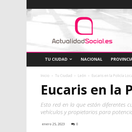
ActualidadSocial
TU CIUDAD
NACIONAL
PROVINCI
Inicio
Tu Ciudad
León
Eucaris en la Policía Lo
Eucaris en la 
Esta red en la que están diferentes 
vehículos y propietarios para potenciar
enero 25, 2023
0