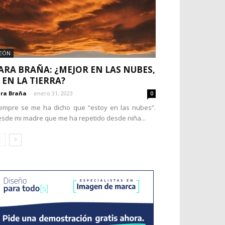
EÓN
ARA BRAÑA: ¿MEJOR EN LAS NUBES,
 EN LA TIERRA?
ra Braña
-
enero 31, 2023
0
empre se me ha dicho que “estoy en las nubes”.
sde mi madre que me ha repetido desde niña...