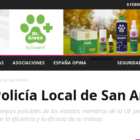
8 FEBR
Entrevistas
AS
ASOCIACIONES
ESPAÑA OPINA
SEGURIDA
cal de San Andrés
Policía Local de San 
cuerpos policiales de los estados miembros de la UE p
 la eficiencia y la eficacia de su trabajo