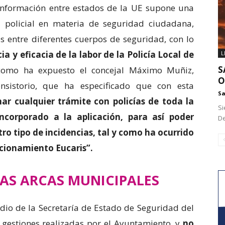
información entre estados de la UE supone una
 policial en materia de seguridad ciudadana,
os entre diferentes cuerpos de seguridad, con lo
ia y eficacia de la labor de la Policía Local de
L
S
 como ha expuesto el concejal Máximo Muñiz,
O
nsistorio, que ha especificado que con esta
Sa
nar cualquier trámite con policías de toda la
Si
corporado a la aplicación, para así poder
De
ro tipo de incidencias, tal y como ha ocurrido
ncionamiento Eucaris”.
LAS ARCAS MUNICIPALES
dio de la Secretaría de Estado de Seguridad del
s gestiones realizadas por el Ayuntamiento, y
no