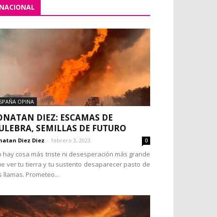
NACIONAL
SPAÑA OPINA
ONATAN DIEZ: ESCAMAS DE
ULEBRA, SEMILLAS DE FUTURO
natan Diez Diez
-
febrero 3, 2023
0
 hay cosa más triste ni desesperación más grande
e ver tu tierra y tu sustento desaparecer pasto de
s llamas. Prometeo...