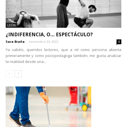
LEÓN
¿INDIFERENCIA, O… ESPECTÁCULO?
Sara Braña
-
noviembre 24, 2022
0
Ya sabéis, queridos lectores, que a mí como persona abierta
primeramente y como psicopedagoga también, me gusta analizar
la realidad desde una...