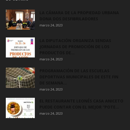
LA CÁMARA DE LA PROPIEDAD URBANA
DONA DOS DESFIBRILADORES
marzo 24, 2023
LA DIPUTACIÓN ORGANIZA SENDAS
JORNADAS DE PROMOCIÓN DE LOS
PRODUCTOS DE...
marzo 24, 2023
PROGRAMACIÓN DE LAS ESCUELAS
DEPORTIVAS MUNICIPALES DE ESTE FIN
DE SEMANA...
marzo 24, 2023
EL RESTAURANTE LEONÉS CASA ANICETO
PUEDE CONTAR CON EL MEJOR “POTE...
marzo 24, 2023