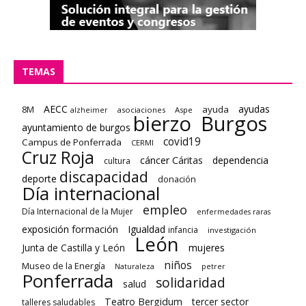
TEMAS
AECC
ayudas
8M
ayuda
asociaciones
Aspe
alzheimer
bierzo
Burgos
ayuntamiento de burgos
covid19
Campus de Ponferrada
CERMI
Cruz Roja
cáncer
Cáritas
dependencia
cultura
discapacidad
deporte
donación
Día internacional
empleo
Día Internacional de la Mujer
enfermedades raras
formación
exposición
Igualdad
infancia
investigación
León
Junta de Castilla y León
mujeres
niños
Museo de la Energía
Naturaleza
petrer
Ponferrada
solidaridad
salud
Teatro Bergidum
tercer sector
talleres saludables