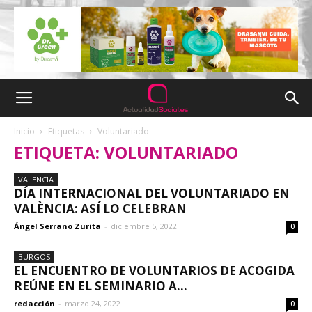
Inicio
Etiquetas
Voluntariado
ETIQUETA: VOLUNTARIADO
VALENCIA
DÍA INTERNACIONAL DEL VOLUNTARIADO EN
VALÈNCIA: ASÍ LO CELEBRAN
Ángel Serrano Zurita
-
diciembre 5, 2022
0
BURGOS
EL ENCUENTRO DE VOLUNTARIOS DE ACOGIDA
REÚNE EN EL SEMINARIO A...
redacción
-
marzo 24, 2022
0