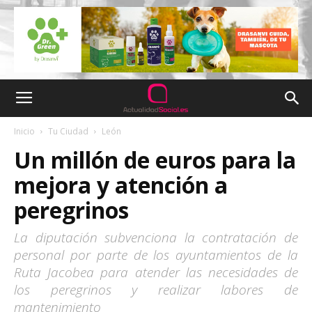
Inicio
Tu Ciudad
León
Un millón de euros para la
mejora y atención a
peregrinos
La diputación subvenciona la contratación de
personal por parte de los ayuntamientos de la
Ruta Jacobea para atender las necesidades de
los peregrinos y realizar labores de
mantenimiento