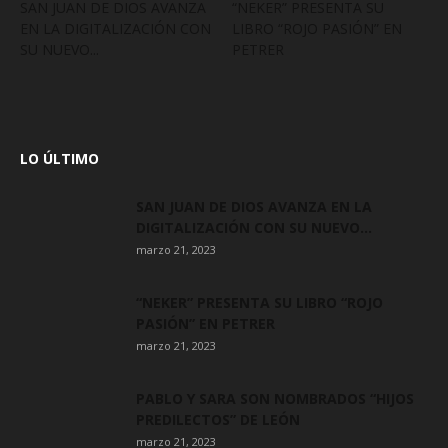
SAN JUAN DE DIOS AVANZA
“NEKER” PRESENTA SU
EN LA DIGITALIZACIÓN CON
LIBRO “ROJO PASIÓN” EN
SU NUEVO...
PETRER
LO ÚLTIMO
SAN JUAN DE DIOS AVANZA EN LA
DIGITALIZACIÓN CON SU NUEVO...
marzo 21, 2023
“NEKER” PRESENTA SU LIBRO “ROJO
PASIÓN” EN PETRER
marzo 21, 2023
PABLO Y SARA SON NOMBRADOS “HIJOS
PREDILECTOS” DE LEÓN
marzo 21, 2023