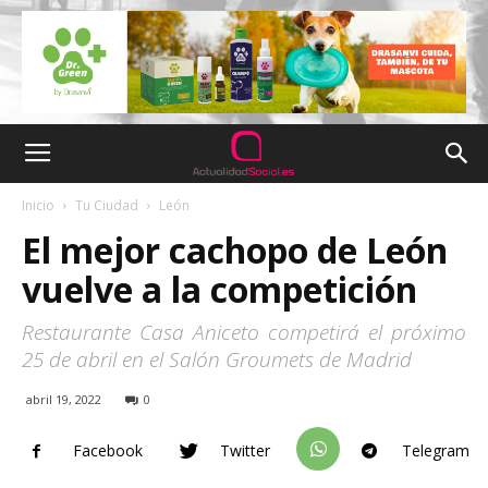
Inicio
Tu Ciudad
León
El mejor cachopo de León
vuelve a la competición
Restaurante Casa Aniceto competirá el próximo
25 de abril en el Salón Groumets de Madrid
abril 19, 2022
0
Facebook
Twitter
Telegram