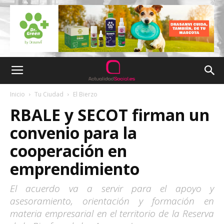
Inicio
Tu Ciudad
El Bierzo
RBALE y SECOT firman un
convenio para la
cooperación en
emprendimiento
El acuerdo va a servir para el apoyo y
asesoramiento, orientación y formación en
materia empresarial en el territorio de la Reserva