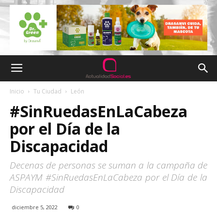
Inicio
Tu Ciudad
León
#SinRuedasEnLaCabeza
por el Día de la
Discapacidad
Decenas de personas se suman a la campaña de
ASPAYM #SinRuedasEnLaCabeza por el Día de la
Discapacidad
diciembre 5, 2022
0