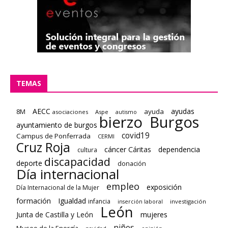
TEMAS
AECC
ayudas
8M
ayuda
asociaciones
Aspe
autismo
bierzo
Burgos
ayuntamiento de burgos
covid19
Campus de Ponferrada
CERMI
Cruz Roja
cáncer
Cáritas
dependencia
cultura
discapacidad
deporte
donación
Día internacional
empleo
exposición
Día Internacional de la Mujer
formación
Igualdad
infancia
investigación
inserción laboral
León
Junta de Castilla y León
mujeres
niños