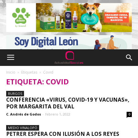
Inicio
Etiquetas
Covid
ETIQUETA: COVID
BURGOS
CONFERENCIA «VIRUS, COVID-19 Y VACUNAS»,
POR MARGARITA DEL VAL
C. Andrés de Godos
-
febrero 1, 2022
0
MEDIO VINALOPÓ
PETRER ESPERA CON ILUSIÓN A LOS REYES