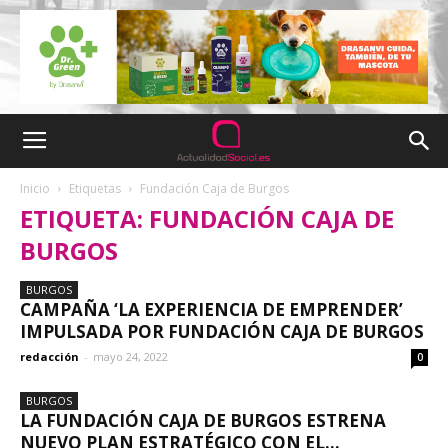
Inicio
Etiquetas
Fundación Caja de Burgos
ETIQUETA: FUNDACIÓN CAJA DE
BURGOS
BURGOS
CAMPAÑA ‘LA EXPERIENCIA DE EMPRENDER’
IMPULSADA POR FUNDACIÓN CAJA DE BURGOS
redacción
-
mayo 24, 2022
0
BURGOS
LA FUNDACIÓN CAJA DE BURGOS ESTRENA
NUEVO PLAN ESTRATÉGICO CON EL...