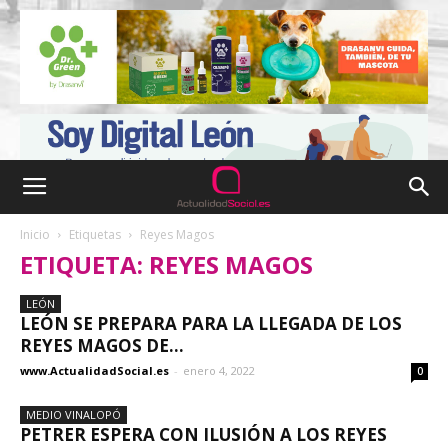
Inicio
Etiquetas
Reyes Magos
ETIQUETA: REYES MAGOS
LEÓN
LEÓN SE PREPARA PARA LA LLEGADA DE LOS
REYES MAGOS DE...
www.ActualidadSocial.es
-
enero 4, 2022
0
MEDIO VINALOPÓ
PETRER ESPERA CON ILUSIÓN A LOS REYES