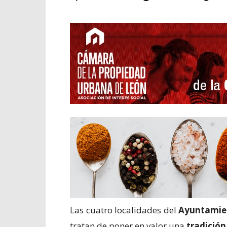
Las cuatro localidades del
Ayuntamien
tratan de poner en valor una
tradición