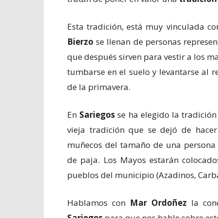
Esta tradición, está muy vinculada co
Bierzo
se llenan de personas represent
que después sirven para vestir a los m
tumbarse en el suelo y levantarse al r
de la primavera.
En
Sariegos
se ha elegido la tradición 
vieja tradición que se dejó de hacer
muñecos del tamaño de una persona a
de paja. Los Mayos estarán colocad
pueblos del municipio (Azadinos, Carba
Hablamos con
Mar Ordoñez
la con
Sariegos
para que nos hable sobre est