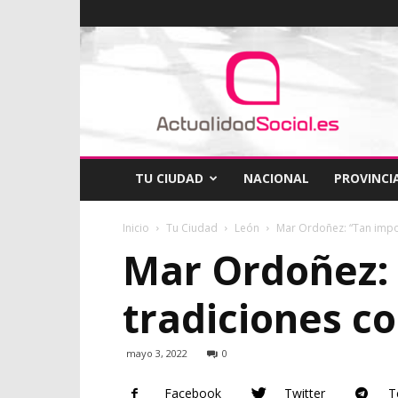
ActualidadSocial
TU CIUDAD
NACIONAL
PROVINCI
Inicio
Tu Ciudad
León
Mar Ordoñez: “Tan impor
Mar Ordoñez: 
tradiciones c
mayo 3, 2022
0
Facebook
Twitter
T