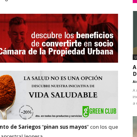
L
A
D
Ai
A 
in
a 
to de Sariegos
“
pinan sus mayos
” con los que
ancestral leonesa.