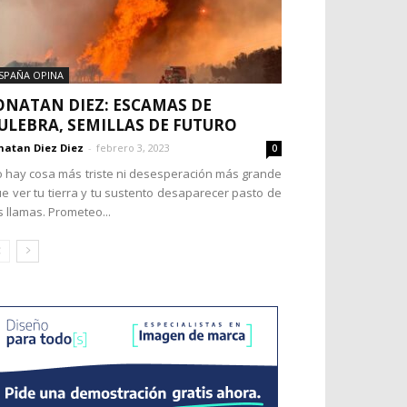
SPAÑA OPINA
ONATAN DIEZ: ESCAMAS DE
ULEBRA, SEMILLAS DE FUTURO
natan Diez Diez
-
febrero 3, 2023
0
 hay cosa más triste ni desesperación más grande
e ver tu tierra y tu sustento desaparecer pasto de
s llamas. Prometeo...