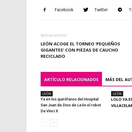
Facebook
Twitter
T
Artículo anterior
LEÓN ACOGE EL TORNEO ‘PEQUEÑOS
GIGANTES’ CON PIEZAS DE CAUCHO
RECICLADO
ARTÍCULO RELACIONADOS
MÁS DEL AU
LEÓN
LEÓN
LOLO YA E
Ya en los quirófanos del Hospital
San Juan de Dios de León el robot
VILLACEL
Da Vinci X