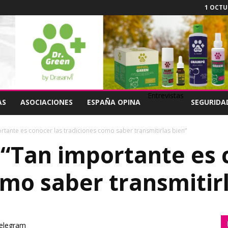
1 OCTUB
Entrevistas
AS
ASOCIACIONES
ESPAÑA OPINA
SEGURIDA
tante es conocer las tradiciones como saber transmitirlas bien”
“Tan importante es 
omo saber transmitir
elegram