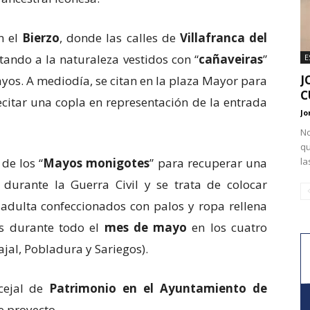
n el
Bierzo
, donde las calles de
Villafranca del
ando a la naturaleza vestidos con “
cañaveiras
”
E
J
ayos. A mediodía, se citan en la plaza Mayor para
C
ecitar una copla en representación de la entrada
Jo
No
qu
de los “
Mayos monigotes
” para recuperar una
la
 durante la Guerra Civil y se trata de colocar
dulta confeccionados con palos y ropa rellena
os durante todo el
mes de mayo
en los cuatro
jal, Pobladura y Sariegos).
cejal de
Patrimonio en el Ayuntamiento de
e proyecto.