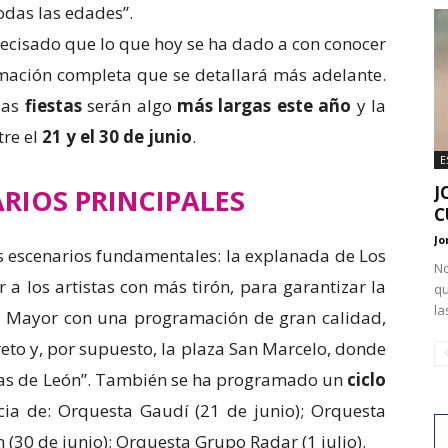
odas las edades”.
precisado que lo que hoy se ha dado a con conocer
amación completa que se detallará más adelante.
las
fiestas
serán algo
más largas este año
y la
tre el
21 y el 30 de junio
.
E
J
RIOS PRINCIPALES
C
Jo
es escenarios fundamentales: la explanada de Los
No
a los artistas con más tirón, para garantizar la
qu
la
za Mayor con una programación de gran calidad,
eto y, por supuesto, la plaza San Marcelo, donde
stas de León”. También se ha programado un
ciclo
ia de: Orquesta Gaudí (21 de junio); Orquesta
 (30 de junio); Orquesta Grupo Radar (1 julio).