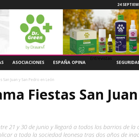
24 SEPTIEM
Entrevistas
AS
ASOCIACIONES
ESPAÑA OPINA
SEGURIDA
s San Juan y San Pedro en León
ma Fiestas San Juan
tre 21 y 30 de junio y llegará a todos los barrios de 
plicar a toda la sociedad leonesa tras dos años de inac