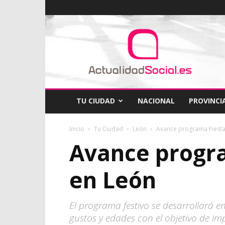
ActualidadSocial
TU CIUDAD
NACIONAL
PROVINCI
Inicio
Tu Ciudad
León
Avance programa Fiesta
Avance progra
en León
El programa festivo se desarrollará en
gustos y edades con el objetivo de im