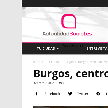
ActualidadSocial
Asociaciones
TU CIUDAD
ENTREVISTA
Inicio
Tu Ciudad
Burgos
Burgos, centro de es
Burgos, centr
febrero 7, 2022
0
Facebook
Twitter
T