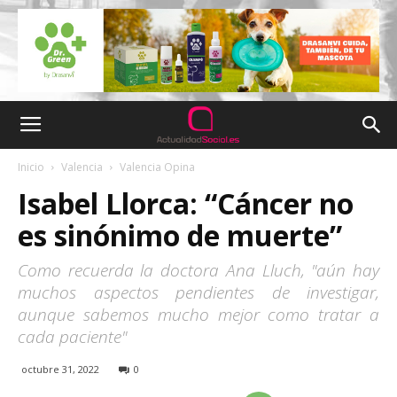
Inicio
Valencia
Valencia Opina
Isabel Llorca: “Cáncer no
es sinónimo de muerte”
Como recuerda la doctora Ana Lluch, "aún hay
muchos aspectos pendientes de investigar,
aunque sabemos mucho mejor como tratar a
cada paciente"
octubre 31, 2022
0