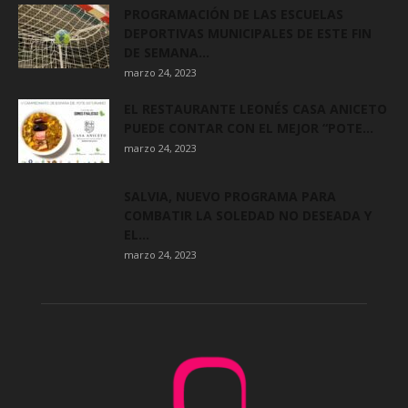
PROGRAMACIÓN DE LAS ESCUELAS
DEPORTIVAS MUNICIPALES DE ESTE FIN
DE SEMANA...
marzo 24, 2023
EL RESTAURANTE LEONÉS CASA ANICETO
PUEDE CONTAR CON EL MEJOR “POTE...
marzo 24, 2023
SALVIA, NUEVO PROGRAMA PARA
COMBATIR LA SOLEDAD NO DESEADA Y
EL...
marzo 24, 2023