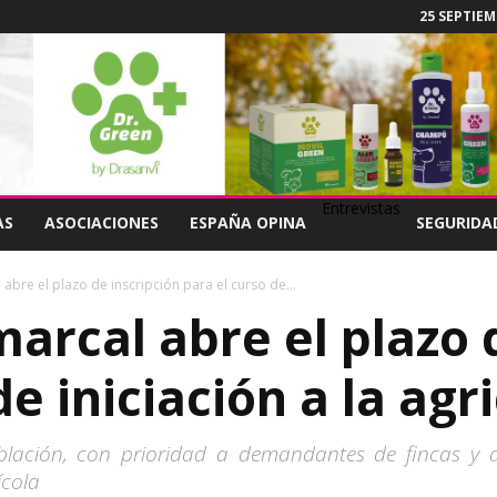
25 SEPTIEM
Entrevistas
AS
ASOCIACIONES
ESPAÑA OPINA
SEGURIDA
abre el plazo de inscripción para el curso de...
arcal abre el plazo 
de iniciación a la agr
población, con prioridad a demandantes de fincas 
ícola