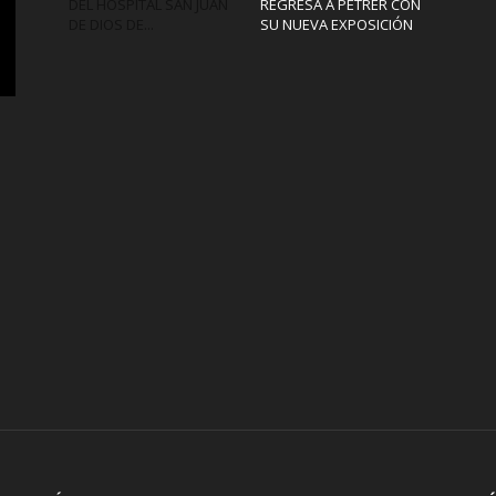
DEL HOSPITAL SAN JUAN
REGRESA A PETRER CON
DE DIOS DE...
SU NUEVA EXPOSICIÓN