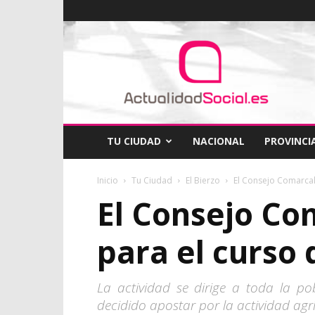
ActualidadSocial
TU CIUDAD
NACIONAL
PROVINCI
Inicio
Tu Ciudad
El Bierzo
El Consejo Comarcal 
El Consejo Com
para el curso 
La actividad se dirige a toda la 
decidido apostar por la actividad agr