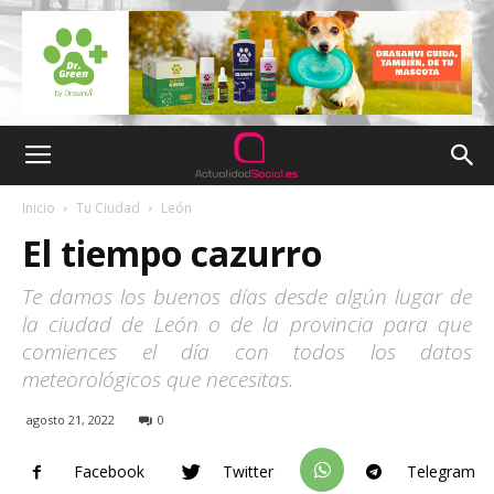
Inicio
Tu Ciudad
León
El tiempo cazurro
Te damos los buenos días desde algún lugar de
la ciudad de León o de la provincia para que
comiences el día con todos los datos
meteorológicos que necesitas.
agosto 21, 2022
0
Facebook
Twitter
Telegram