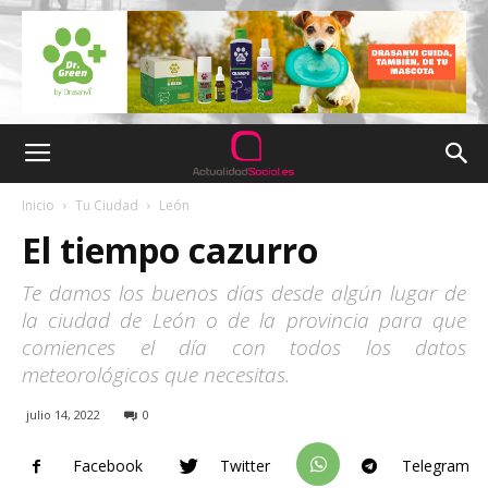
Inicio
Tu Ciudad
León
El tiempo cazurro
Te damos los buenos días desde algún lugar de
la ciudad de León o de la provincia para que
comiences el día con todos los datos
meteorológicos que necesitas.
julio 14, 2022
0
Facebook
Twitter
Telegram