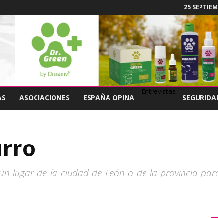
25 SEPTIEM
Entrevistas
AS
ASOCIACIONES
ESPAÑA OPINA
SEGURIDA
urro
n lugar de la ciudad de León o de la provincia par