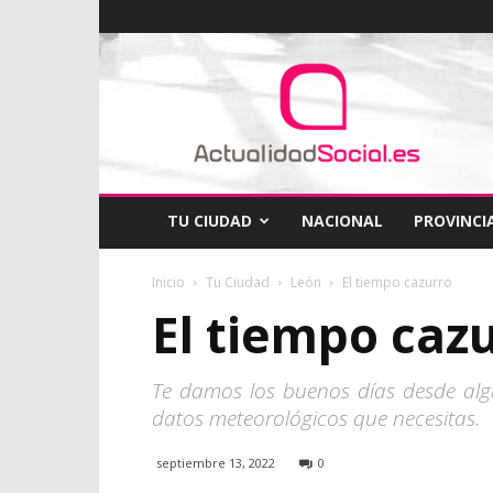
ActualidadSocial
TU CIUDAD
NACIONAL
PROVINCI
Inicio
Tu Ciudad
León
El tiempo cazurro
El tiempo caz
Te damos los buenos días desde algú
datos meteorológicos que necesitas.
septiembre 13, 2022
0