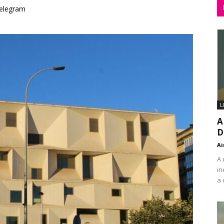
elegram
L
A
D
Ai
A 
in
a 