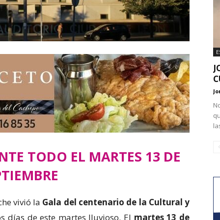
E
J
C
Jo
No
qu
la
TE TODO EL MARTES 13 DE
PTIEMBRE
he vivió la
Gala del centenario de la Cultural y
 días de este martes lluvioso. El
martes 13 de