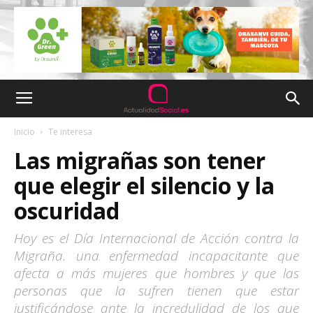
Inicio
Te interesa
Las migrañas son tener
que elegir el silencio y la
oscuridad
Hoy es el Día Internacional de Acción contra la
Migraña. una enfermedad incapacitante que
afecta a más mujeres que hombres y que las
personas que la sufren tienen que estar
justificándose ante la incredulidad de los que