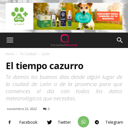
Inicio
Tu Ciudad
León
El tiempo cazurro
Te damos los buenos días desde algún lugar de
la ciudad de León o de la provincia para que
comiences el día con todos los datos
meteorológicos que necesitas.
noviembre 22, 2022
0
Facebook
Twitter
Telegram