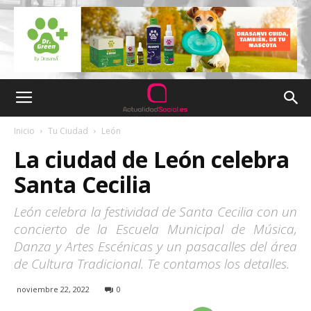
Inicio
Tu Ciudad
León
La ciudad de León celebra
Santa Cecilia
León celebra la festividad de Santa Cecilia con un
concierto de la Escuela Municipal de Música,
Danza y Artes Escénicas y un pasacalles del área
de Cultura Tradicional. Te contamos los detalles.
noviembre 22, 2022
0