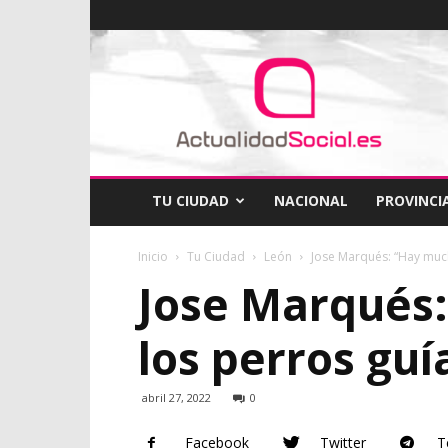
ActualidadSocial
TU CIUDAD
NACIONAL
PROVINCI
Inicio
Tu Ciudad
León
Jose Marqués: “Hay muc
Jose Marqués
los perros guí
abril 27, 2022
0
Facebook
Twitter
T