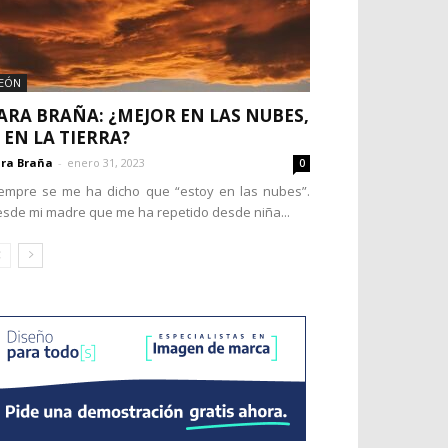
EÓN
ARA BRAÑA: ¿MEJOR EN LAS NUBES,
 EN LA TIERRA?
ra Braña
-
enero 31, 2023
0
empre se me ha dicho que “estoy en las nubes”.
sde mi madre que me ha repetido desde niña...