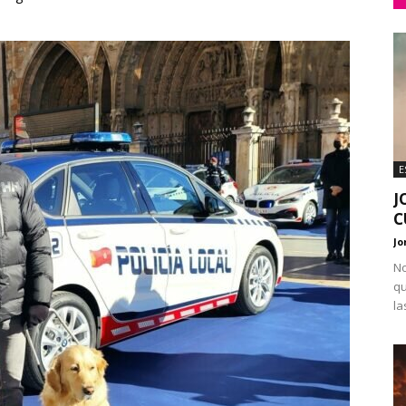
E
J
C
Jo
No
qu
la