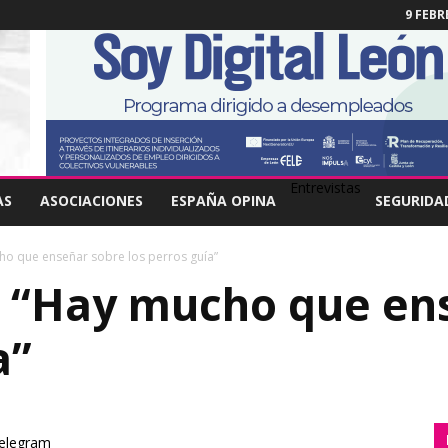
9 FEBR
Entrevistas
AS
ASOCIACIONES
ESPAÑA OPINA
SEGURIDA
ho que enseñar sobre los perros guía”
: “Hay mucho que en
a”
elegram