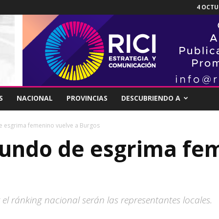
4 OCTUB
S
NACIONAL
PROVINCIAS
DESCUBRIENDO A
 esgrima femenino vuelve a Burgos
Mundo de esgrima fe
el ránking nacional serán las representantes locales.