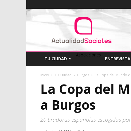
ActualidadSocial
Asociaciones
TU CIUDAD
ENTREVISTA
Inicio
Tu Ciudad
Burgos
La Copa del Mundo de
La Copa del 
a Burgos
20 tiradoras españolas escogidas por 