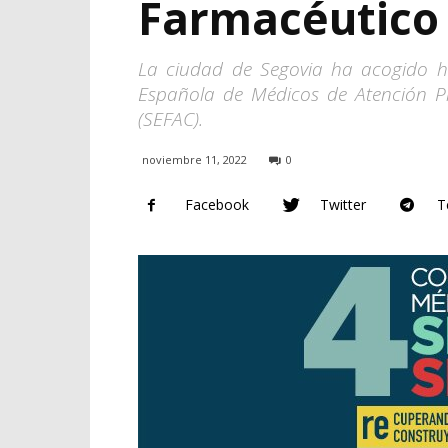
Farmacéutic
La ciudad de Segovia ha acogido h
Española de Médicos de Atención Pr
(SEFAC).
noviembre 11, 2022
0
Facebook
Twitter
T