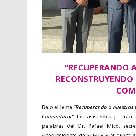
“
RECUPERANDO A
RECONSTRUYENDO L
COM
Bajo el lema “
Recuperando a nuestros p
Comunitaria”
los asistentes podrán 
palabras del Dr. Rafael Micó, secr
vicepresidente de SEMERGEN: “
Para n