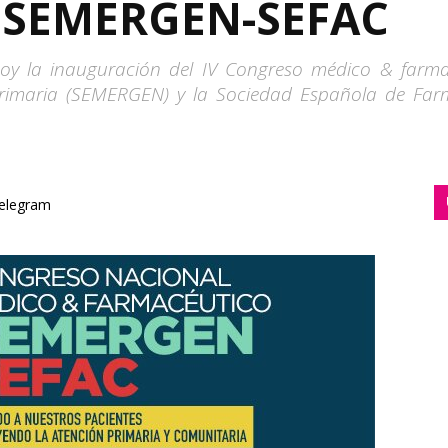
o SEMERGEN-SEFAC
oy la inauguración del IV Congreso médico & farma
imaria (SEMERGEN) y la Sociedad Española de Farma
elegram