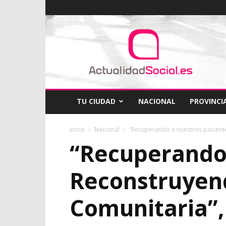
ActualidadSocial
TU CIUDAD
NACIONAL
PROVINCI
Inicio
Nacional
“Recuperando a nuestros pacientes
“Recuperando 
Reconstruyend
Comunitaria”,