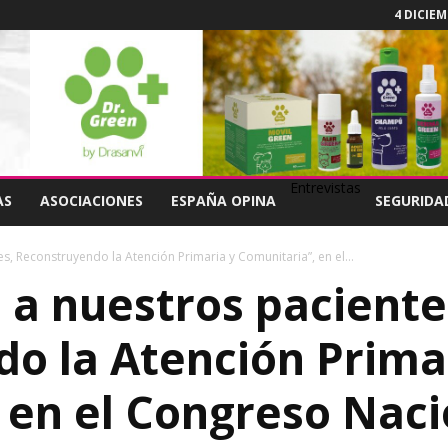
4 DICIEM
Entrevistas
AS
ASOCIACIONES
ESPAÑA OPINA
SEGURIDA
, Reconstruyendo la Atención Primaria y Comunitaria”, en el...
a nuestros paciente
o la Atención Prima
 en el Congreso Naci