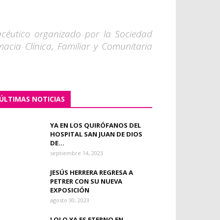
céutico organizado por la Sociedad
cia Clínica, Familiar y Comunitaria
ÚLTIMAS NOTICIAS
YA EN LOS QUIRÓFANOS DEL
HOSPITAL SAN JUAN DE DIOS
DE...
septiembre 14, 2023
JESÚS HERRERA REGRESA A
PETRER CON SU NUEVA
EXPOSICIÓN
agosto 30, 2023
LOLO YA ES ETERNO EN