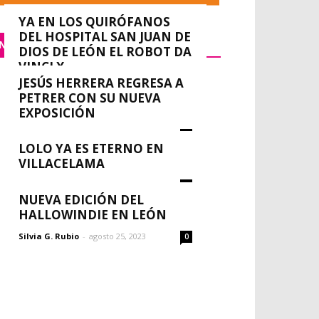
YA EN LOS QUIRÓFANOS
DEL HOSPITAL SAN JUAN DE
NACIONAL
DIOS DE LEÓN EL ROBOT DA
VINCI X
JESÚS HERRERA REGRESA A
0
redacción
-
septiembre 14, 2023
PETRER CON SU NUEVA
EXPOSICIÓN
Silvia G. Rubio
-
agosto 30, 2023
0
LOLO YA ES ETERNO EN
VILLACELAMA
Silvia G. Rubio
-
agosto 30, 2023
0
NUEVA EDICIÓN DEL
HALLOWINDIE EN LEÓN
Silvia G. Rubio
-
agosto 25, 2023
0