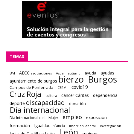
TEMAS
AECC
ayudas
8M
ayuda
asociaciones
Aspe
autismo
bierzo
Burgos
ayuntamiento de burgos
covid19
Campus de Ponferrada
CERMI
Cruz Roja
cáncer
Cáritas
dependencia
cultura
discapacidad
deporte
donación
Día internacional
empleo
exposición
Día Internacional de la Mujer
formación
Igualdad
infancia
investigación
inserción laboral
León
Junta de Castilla y León
mujeres