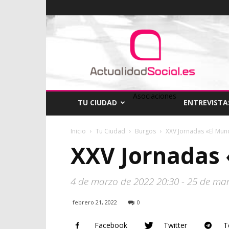
ActualidadSocial
Asociaciones
TU CIUDAD
ENTREVISTA
Inicio
Tu Ciudad
Burgos
XXV Jornadas «El Mund
XXV Jornadas 
4 de marzo de 2022 20:30 - 25 de mar
febrero 21, 2022
0
Facebook
Twitter
T