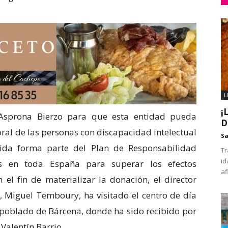
L
¡
Asprona Bierzo para que esta entidad pueda
D
ral de las personas con discapacidad intelectual
Sa
dida forma parte del Plan de Responsabilidad
Tr
id
es en toda España para superar los efectos
af
el fin de materializar la donación, el director
e, Miguel Temboury, ha visitado el centro de día
l poblado de Bárcena, donde ha sido recibido por
 Valentín Barrio.