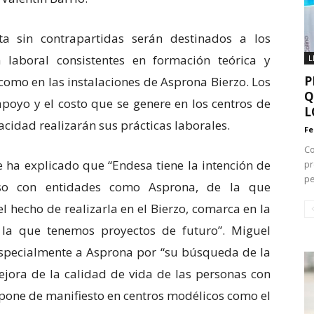
a sin contrapartidas serán destinados a los
 laboral consistentes en formación teórica y
L
P
como en las instalaciones de Asprona Bierzo. Los
Q
apoyo y el costo que se genere en los centros de
L
cidad realizarán sus prácticas laborales.
Fe
Co
e ha explicado que “Endesa tiene la intención de
p
pe
so con entidades como Asprona, de la que
l hecho de realizarla en el Bierzo, comarca en la
la que tenemos proyectos de futuro”. Miguel
pecialmente a Asprona por “su búsqueda de la
jora de la calidad de vida de las personas con
 pone de manifiesto en centros modélicos como el