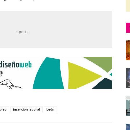
+ posts
pleo
inserción laboral
León