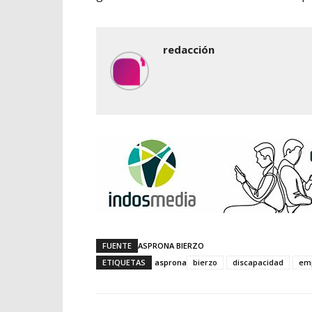
redacción
FUENTE
ASPRONA BIERZO
ETIQUETAS
asprona
bierzo
discapacidad
em