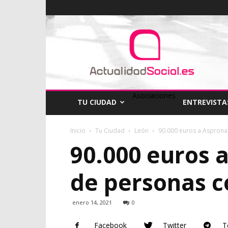
ActualidadSocial
Asociaciones
TU CIUDAD
ENTREVISTA
Inicio
Tu Ciudad
León
90.000 euros a Asprona 
90.000 euros a
de personas c
enero 14, 2021
0
Facebook
Twitter
T