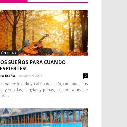
EÓN OPINA
LOS SUEÑOS PARA CUANDO
ESPIERTES!
ra Braña
-
octubre 4, 2022
0
as haber llegado ya al fin del estío, con todas sus
as y venidas, alegrías y penas, siempre a una, le
lora...