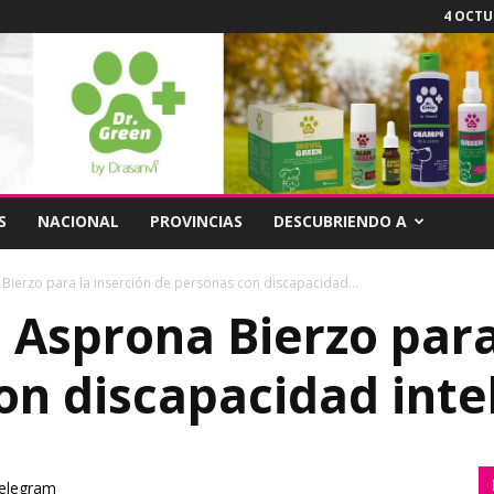
4 OCTUB
S
NACIONAL
PROVINCIAS
DESCUBRIENDO A
Bierzo para la inserción de personas con discapacidad...
 Asprona Bierzo para
on discapacidad inte
elegram