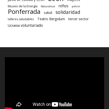
niños
Museo de la Energía
Naturaleza
petrer
Ponferrada
solidaridad
salud
Teatro Bergidum
tercer sector
talleres saludables
voluntariado
Ucrania