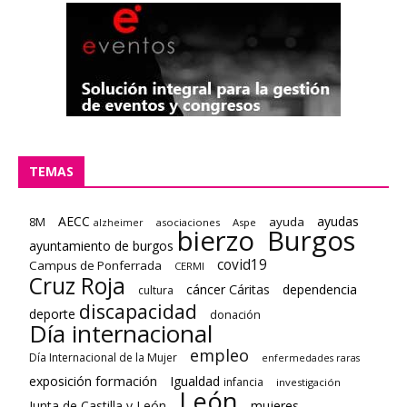
TEMAS
AECC
ayudas
8M
ayuda
asociaciones
Aspe
alzheimer
bierzo
Burgos
ayuntamiento de burgos
covid19
Campus de Ponferrada
CERMI
Cruz Roja
cáncer
Cáritas
dependencia
cultura
discapacidad
deporte
donación
Día internacional
empleo
Día Internacional de la Mujer
enfermedades raras
formación
exposición
Igualdad
infancia
investigación
León
Junta de Castilla y León
mujeres