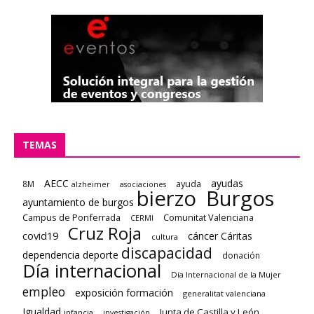
TEMAS
AECC
ayudas
ayuda
8M
alzheimer
asociaciones
bierzo
Burgos
ayuntamiento de burgos
Campus de Ponferrada
Comunitat Valenciana
CERMI
Cruz Roja
covid19
cáncer
Cáritas
cultura
discapacidad
dependencia deporte
donación
Día internacional
Día Internacional de la Mujer
empleo
exposición
formación
generalitat valenciana
Igualdad
Junta de Castilla y León
infancia
investigación