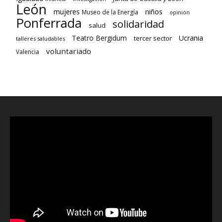
León
niños
mujeres
Museo de la Energía
opinión
Ponferrada
solidaridad
salud
Teatro Bergidum
Ucrania
tercer sector
talleres saludables
voluntariado
Valencia