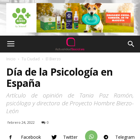
Inicio
Tu Ciudad
El Bierzo
Día de la Psicología en
España
Artículo de opinión de Tania Paz Ramón,
psicóloga y directora de Proyecto Hombre Bierzo-
León
febrero 24, 2022
0
Facebook
Twitter
Telegram