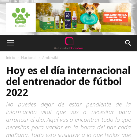
Inicio
Nacional
Ambiwiki
Hoy es el día internacional
del entrenador de fútbol
2022
No puedes dejar de estar pendiente de la
información vital que vas a necesitar para
arrancar el día. Aquí vas a encontrar todo lo que
necesitas para vacilar en la barra del bar cada
mañana. Todo esto sustituye a lo que tenías que