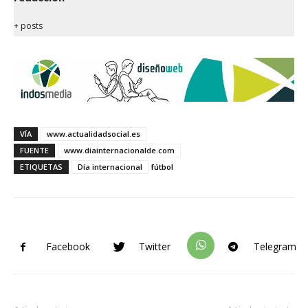
+ posts
VÍA
www.actualidadsocial.es
FUENTE
www.diainternacionalde.com
ETIQUETAS
Día internacional
fútbol
Facebook
Twitter
Telegram