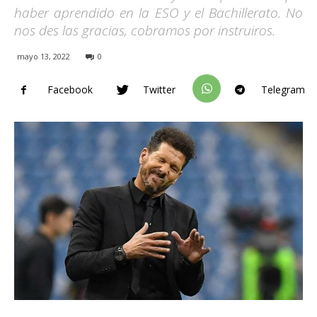
haber aprendido en la ESO y el Bachillerato. No
nos des las gracias, cobramos por instruiros.
mayo 13, 2022
0
Facebook
Twitter
Telegram