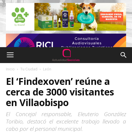
Inicio
Tu Ciudad
León
El ‘Findexoven’ reúne a
cerca de 3000 visitantes
en Villaobispo
El Concejal responsable, Eleuterio González
Toribio, destacó el excelente trabajo llevado a
cabo por el personal municipal.