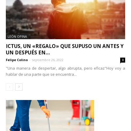
LEÓN OPINA
ICTUS, UN «REGALO» QUE SUPUSO UN ANTES Y
UN DESPUÉS EN...
Felipe Colino
-
septiembre 26, 2022
0
"Una manera de despertar, algo abrupta, pero eficaz"Hoy voy a
hablar de una parte que se encuentra...