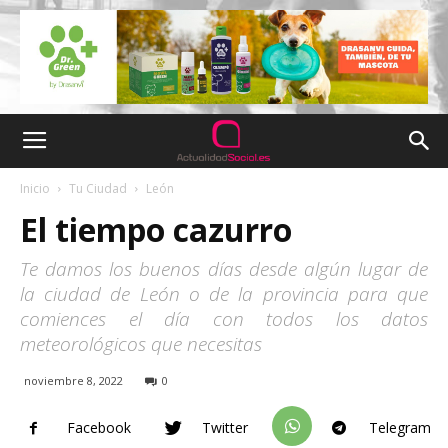
Inicio
Tu Ciudad
León
El tiempo cazurro
Te damos los buenos días desde algún lugar de
la ciudad de León o de la provincia para que
comiences el día con todos los datos
meteorológicos que necesitas
noviembre 8, 2022
0
Facebook
Twitter
Telegram