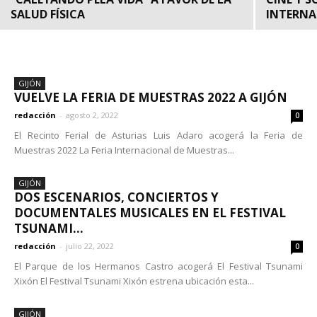
SALUD FÍSICA
INTERNA
GIJÓN
VUELVE LA FERIA DE MUESTRAS 2022 A GIJÓN
redacción
-
agosto 2, 2022
0
El Recinto Ferial de Asturias Luis Adaro acogerá la Feria de
Muestras 2022 La Feria Internacional de Muestras...
GIJÓN
DOS ESCENARIOS, CONCIERTOS Y
DOCUMENTALES MUSICALES EN EL FESTIVAL
TSUNAMI...
redacción
-
julio 22, 2022
0
El Parque de los Hermanos Castro acogerá El Festival Tsunami
Xixón El Festival Tsunami Xixón estrena ubicación esta...
GIJÓN