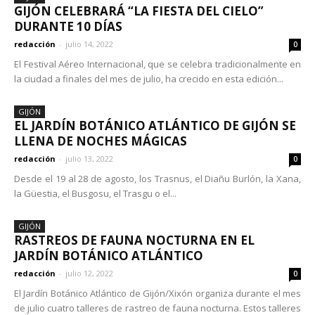
GIJÓN CELEBRARÁ “LA FIESTA DEL CIELO”
DURANTE 10 DÍAS
redacción
-
julio 14, 2022
0
El Festival Aéreo Internacional, que se celebra tradicionalmente en
la ciudad a finales del mes de julio, ha crecido en esta edición...
GIJÓN
EL JARDÍN BOTÁNICO ATLÁNTICO DE GIJÓN SE
LLENA DE NOCHES MÁGICAS
redacción
-
julio 13, 2022
0
Desde el 19 al 28 de agosto, los Trasnus, el Diañu Burlón, la Xana,
la Güestia, el Busgosu, el Trasgu o el...
GIJÓN
RASTREOS DE FAUNA NOCTURNA EN EL
JARDÍN BOTÁNICO ATLÁNTICO
redacción
-
julio 12, 2022
0
El Jardín Botánico Atlántico de Gijón/Xixón organiza durante el mes
de julio cuatro talleres de rastreo de fauna nocturna. Estos talleres