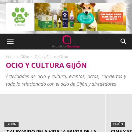
GIJÓN
Inicio
Gijón
Ocio y Cultura Gijón
CIERRE DEL CSI GIJÓN 2022: “ENTRE
OCIO Y CULTURA GIJÓN
TODOS HACEMOS POSIBLE ESTE
CONCURSO”
Actividades de ocio y cultura, eventos, actos, conciertos y
todo lo relacionado con el ocio de Gijón y alrededores
redacción
-
agosto 29, 2022
GIJÓN
GIJÓN
“CALEYANDO PELA VIDA” A FAVOR DE LA
CINE Y S