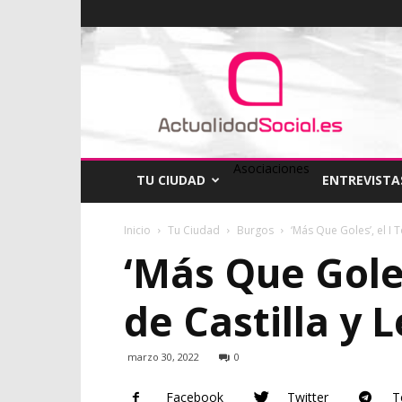
ActualidadSocial
Asociaciones
TU CIUDAD
ENTREVISTA
Inicio
Tu Ciudad
Burgos
‘Más Que Goles’, el I T
‘Más Que Goles
de Castilla y L
marzo 30, 2022
0
Facebook
Twitter
T