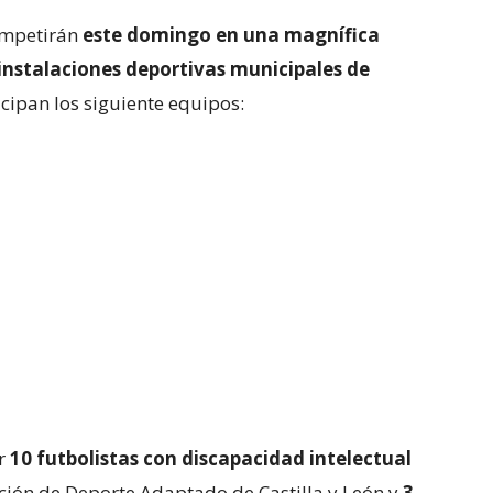
competirán
este domingo en una magnífica
 instalaciones deportivas municipales de
icipan los siguiente equipos:
r
10 futbolistas con discapacidad intelectual
ción de Deporte Adaptado de Castilla y León y
3