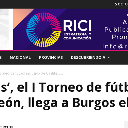
5 OCTUB
S
NACIONAL
PROVINCIAS
DESCUBRIENDO A
orneo de fútbol inclusivo de Castilla y...
’, el I Torneo de fút
eón, llega a Burgos el
elegram