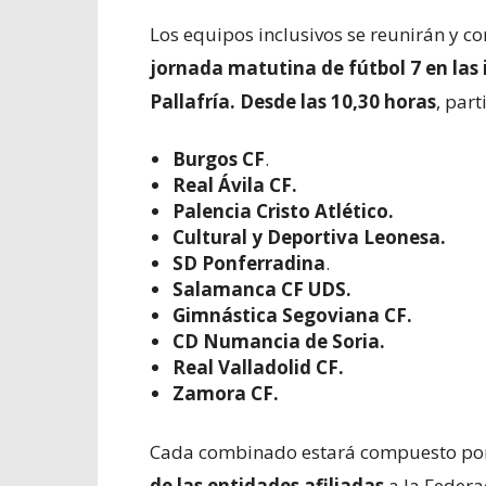
Los equipos inclusivos se reunirán y 
jornada matutina de fútbol 7 en las
Pallafría. Desde las 10,30 horas
, part
Burgos CF
.
Real Ávila CF.
Palencia Cristo Atlético.
Cultural y Deportiva Leonesa.
SD Ponferradina
.
Salamanca CF UDS.
Gimnástica Segoviana CF.
CD Numancia de Soria.
Real Valladolid CF.
Zamora CF.
Cada combinado estará compuesto po
de las entidades afiliadas
a la Federa