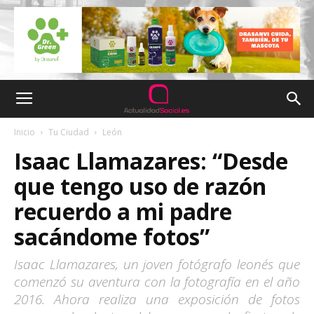
Inicio
Tu Ciudad
León
Isaac Llamazares: “Desde
que tengo uso de razón
recuerdo a mi padre
sacándome fotos”
Isaac Llamazares, un joven fotógrafo leonés que
comenzó su aventura con la fotografía en el año
2016. Ahora realiza una exposición de fotos