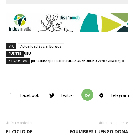
VÍA
Actualidad Social Burgos
FUENTE
UBU
ETIQUETAS
jornadas
repoblación rural
SODEBUR
UBU verde
Villadiego
Facebook
Twitter
Telegram
Artículo anterior
Artículo siguiente
EL CICLO DE
LEGUMBRES LUENGO DONA