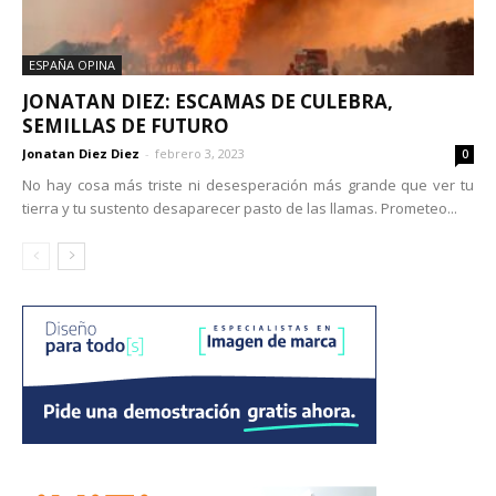
ESPAÑA OPINA
JONATAN DIEZ: ESCAMAS DE CULEBRA,
SEMILLAS DE FUTURO
Jonatan Diez Diez
-
febrero 3, 2023
0
No hay cosa más triste ni desesperación más grande que ver tu
tierra y tu sustento desaparecer pasto de las llamas. Prometeo...