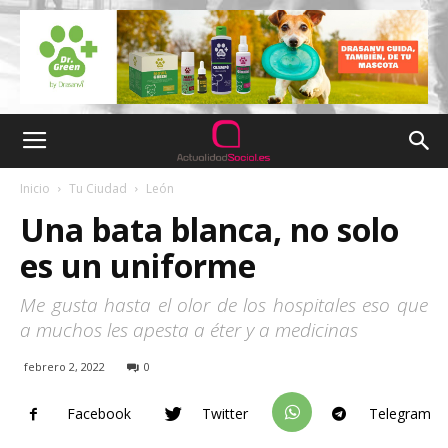
Inicio
Tu Ciudad
León
Una bata blanca, no solo
es un uniforme
Me gusta hasta el olor de los hospitales eso que
a muchos les apesta a éter y a medicinas
febrero 2, 2022
0
Facebook
Twitter
Telegram