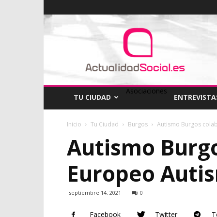
ActualidadSocial
Asociaciones
TU CIUDAD
ENTREVISTA
Inicio
Tu Ciudad
Burgos
Autismo Burgos colab
Autismo Burgo
Europeo Auti
septiembre 14, 2021
0
Facebook
Twitter
T