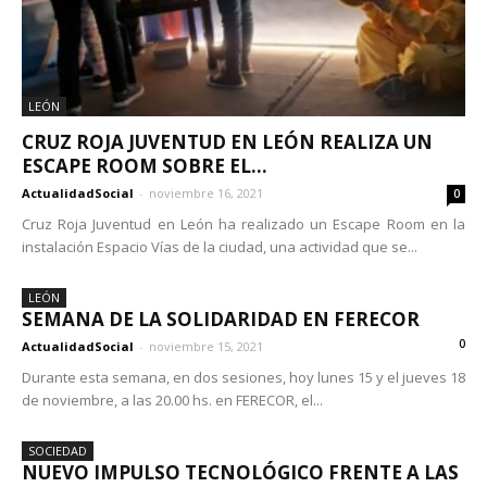
LEÓN
CRUZ ROJA JUVENTUD EN LEÓN REALIZA UN
ESCAPE ROOM SOBRE EL...
ActualidadSocial
-
noviembre 16, 2021
0
Cruz Roja Juventud en León ha realizado un Escape Room en la
instalación Espacio Vías de la ciudad, una actividad que se...
LEÓN
SEMANA DE LA SOLIDARIDAD EN FERECOR
0
ActualidadSocial
-
noviembre 15, 2021
Durante esta semana, en dos sesiones, hoy lunes 15 y el jueves 18
de noviembre, a las 20.00 hs. en FERECOR, el...
SOCIEDAD
NUEVO IMPULSO TECNOLÓGICO FRENTE A LAS