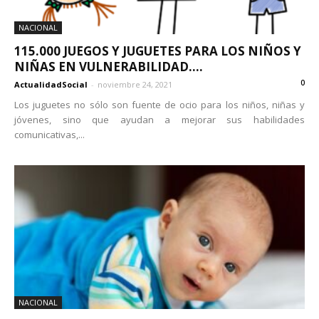
NACIONAL
115.000 JUEGOS Y JUGUETES PARA LOS NIÑOS Y
NIÑAS EN VULNERABILIDAD....
0
ActualidadSocial
-
noviembre 24, 2021
Los juguetes no sólo son fuente de ocio para los niños, niñas y
jóvenes, sino que ayudan a mejorar sus habilidades
comunicativas,...
NACIONAL