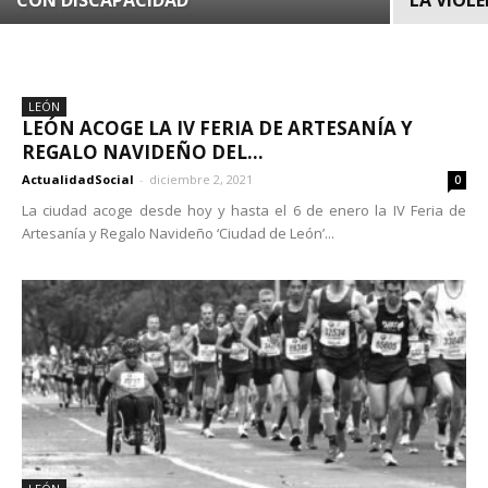
CON DISCAPACIDAD
LA VIOL
LEÓN
LEÓN ACOGE LA IV FERIA DE ARTESANÍA Y
REGALO NAVIDEÑO DEL...
ActualidadSocial
-
diciembre 2, 2021
0
La ciudad acoge desde hoy y hasta el 6 de enero la IV Feria de
Artesanía y Regalo Navideño ‘Ciudad de León’...