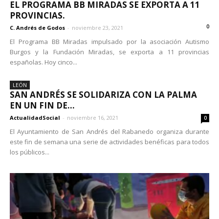
EL PROGRAMA BB MIRADAS SE EXPORTA A 11
PROVINCIAS.
0
C. Andrés de Godos
-
noviembre 23, 2021
El Programa BB Miradas impulsado por la asociación Autismo
Burgos y la Fundación Miradas, se exporta a 11 provincias
españolas. Hoy cinco...
LEÓN
SAN ANDRÉS SE SOLIDARIZA CON LA PALMA
EN UN FIN DE...
ActualidadSocial
-
noviembre 16, 2021
0
El Ayuntamiento de San Andrés del Rabanedo organiza durante
este fin de semana una serie de actividades benéficas para todos
los públicos...