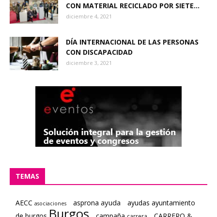
CON MATERIAL RECICLADO POR SIETE...
diciembre 4, 2021
DÍA INTERNACIONAL DE LAS PERSONAS
CON DISCAPACIDAD
diciembre 3, 2021
TEMAS
ayuda
AECC
asprona
ayudas ayuntamiento
asociaciones
Burgos
de burgos
campaña
CARRERO &
carrera