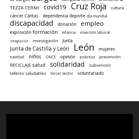
Cruz Roja
covid19
CERMI
TEZZA
cultura
cáncer
Cáritas
dependencia deporte
dia mundial
discapacidad
empleo
donación
formación
exposición
infancia
inserción laboral
Junta
investigación
integración
León
Junta de Castilla y León
mujeres
niños
opinión
prevención
navidad
ONCE
pobreza
solidaridad
salud
RECICLAJE
subvención
voluntariado
talleres saludables
tercer sector