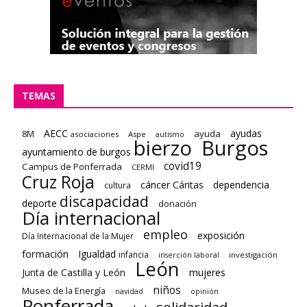
TEMAS
AECC
ayudas
8M
ayuda
asociaciones
Aspe
autismo
bierzo
Burgos
ayuntamiento de burgos
covid19
Campus de Ponferrada
CERMI
Cruz Roja
cáncer
Cáritas
dependencia
cultura
discapacidad
deporte
donación
Día internacional
empleo
exposición
Día Internacional de la Mujer
formación
Igualdad
infancia
investigación
inserción laboral
León
Junta de Castilla y León
mujeres
niños
Museo de la Energía
navidad
opinión
Ponferrada
solidaridad