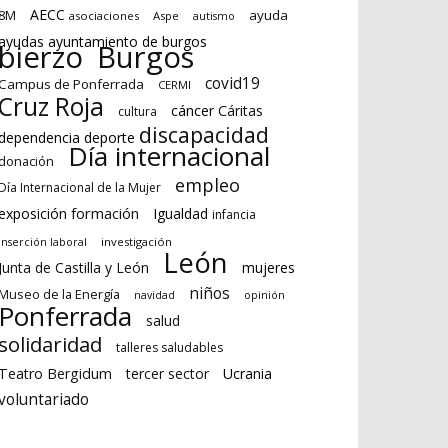
AECC
8M
ayuda
asociaciones
Aspe
autismo
ayudas ayuntamiento de burgos
bierzo
Burgos
covid19
Campus de Ponferrada
CERMI
Cruz Roja
cáncer
Cáritas
cultura
discapacidad
dependencia deporte
Día internacional
donación
empleo
Día Internacional de la Mujer
formación
exposición
Igualdad
infancia
investigación
inserción laboral
León
Junta de Castilla y León
mujeres
niños
Museo de la Energía
navidad
opinión
Ponferrada
salud
solidaridad
talleres saludables
Teatro Bergidum
tercer sector
Ucrania
voluntariado