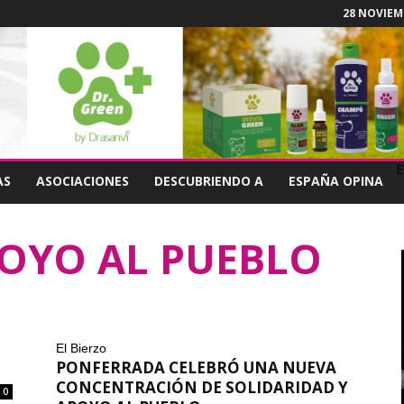
28 NOVIEMB
E
AS
ASOCIACIONES
DESCUBRIENDO A
ESPAÑA OPINA
POYO AL PUEBLO
El Bierzo
PONFERRADA CELEBRÓ UNA NUEVA
CONCENTRACIÓN DE SOLIDARIDAD Y
0