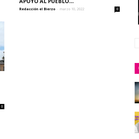
APOYO AL PUEBLO...
Redacción el Bierzo
-
marzo 10, 2022
0
0