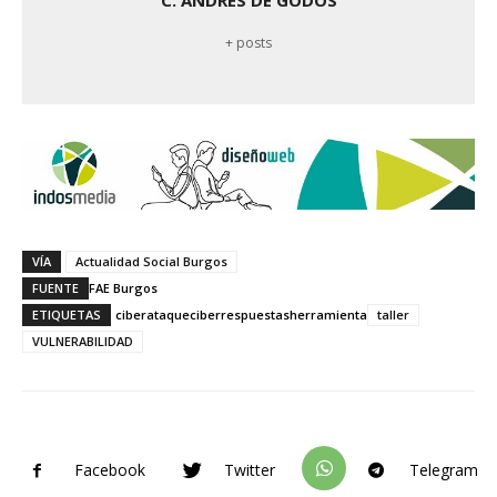
C. ANDRÉS DE GODOS
+ posts
VÍA
Actualidad Social Burgos
FUENTE
FAE Burgos
ETIQUETAS
ciberataque
ciberrespuestas
herramienta
taller
VULNERABILIDAD
Facebook
Twitter
Telegram